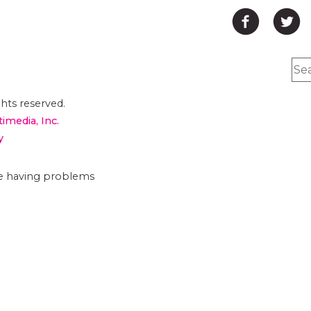
hts reserved.
timedia, Inc.
y
are having problems