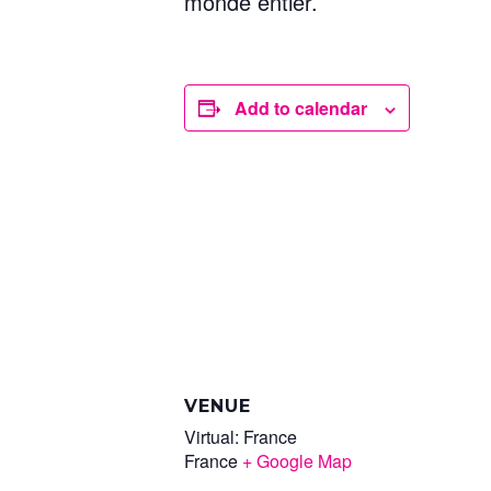
monde entier.
Add to calendar
VENUE
Virtual: France
France
+ Google Map