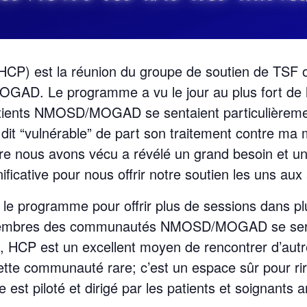
HCP) est la réunion du groupe de soutien de TSF o
OGAD. Le programme a vu le jour au plus fort d
atients NMOSD/MOGAD se sentaient particulièremen
 dit “vulnérable” de part son traitement contre ma 
re nous avons vécu a révélé un grand besoin et u
ficative pour nous offrir notre soutien les uns aux 
 le programme pour offrir plus de sessions dans p
 membres des communautés NMOSD/MOGAD se senten
, HCP est un excellent moyen de rencontrer d’aut
ette communauté rare; c’est un espace sûr pour rir
e est piloté et dirigé par les patients et soignan