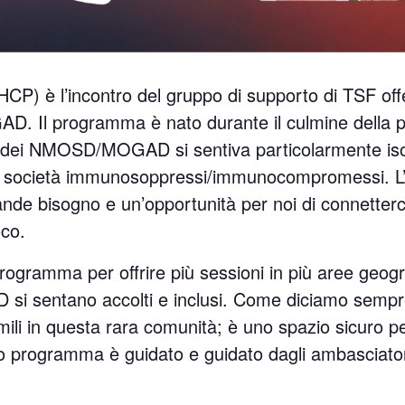
CP) è l’incontro del gruppo di supporto di TSF off
D. Il programma è nato durante il culmine della
dei NMOSD/MOGAD si sentiva particolarmente isola
 società immunosoppressi/immunocompromessi. L’is
nde bisogno e un’opportunità per noi di connetterci
oco.
ogramma per offrire più sessioni in più aree geogra
i sentano accolti e inclusi. Come diciamo sempr
imili in questa rara comunità; è uno spazio sicuro pe
to programma è guidato e guidato dagli ambasciatori