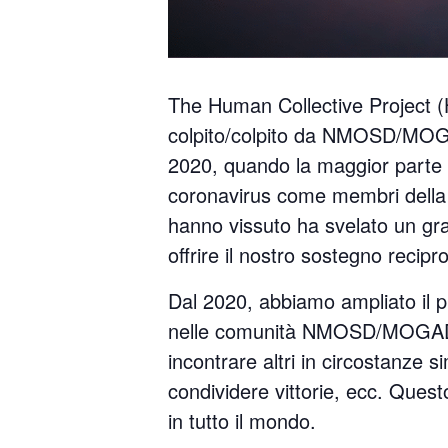
The Human Collective Project (H
colpito/colpito da NMOSD/MOGA
2020, quando la maggior parte 
coronavirus come membri della
hanno vissuto ha svelato un gra
offrire il nostro sostegno recipr
Dal 2020, abbiamo ampliato il pr
nelle comunità NMOSD/MOGAD s
incontrare altri in circostanze s
condividere vittorie, ecc. Ques
in tutto il mondo.