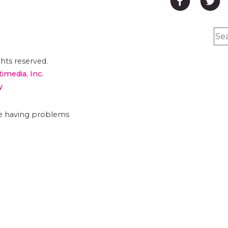
hts reserved.
timedia, Inc.
y
are having problems