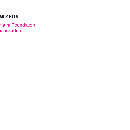
NIZERS
maira Foundation
bassadors