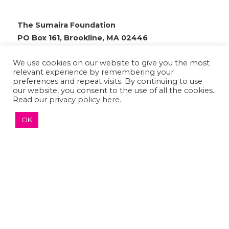
The Sumaira Foundation
PO Box 161, Brookline, MA 02446
We use cookies on our website to give you the most
relevant experience by remembering your
preferences and repeat visits. By continuing to use
© 2026 The Sumaira Foundation. All rights reserved.
our website, you consent to the use of all the cookies.
Read our
privacy policy here
.
Medical Website design
by
Glacial Multimedia, Inc.
Accessibility Statement
|
Privacy Policy
OK
If you are using a screen reader and are having
problems using this website, please
Contact US