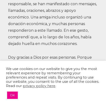
responsable, se han manifestado con mensajes,
llamadas, oraciones, abrazos y apoyo
económico. Una amiga incluso organizó una
donación económica, y muchas personas
respondieron a este llamado. En ese gesto,
comprendí que, a lo largo de los años, había
dejado huella en muchos corazones.
Doy gracias a Dios por esas personas. Porque
demostraron quiénes son mis amigos
We use cookies on our website to give you the most
verdaderos, quién es realmente mi familia,
relevant experience by remembering your
quién está dispuesto a estar no solo en las
preferences and repeat visits. By continuing to use
our website, you consent to the use of all the cookies.
fiestas, sino también en el dolor, en la
Read our
privacy policy here
.
incertidumbre y en la soledad de un hospital.
OK
La vida está hecha de momentos. El hoy es un