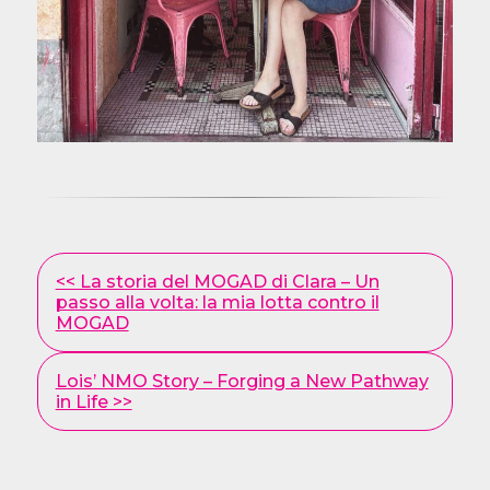
Other
<< La storia del MOGAD di Clara – Un
Posts
passo alla volta: la mia lotta contro il
MOGAD
Lois’ NMO Story – Forging a New Pathway
in Life >>