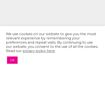
We use cookies on our website to give you the most
relevant experience by remembering your
preferences and repeat visits. By continuing to use
our website, you consent to the use of all the cookies.
Read our
privacy policy here
.
The Sumaira Foundation
OK
PO Box 161, Brookline, MA 02446
© 2026 The Sumaira Foundation. All rights reserved.
Medical Website design
by
Glacial Multimedia, Inc.
Accessibility Statement
|
Privacy Policy