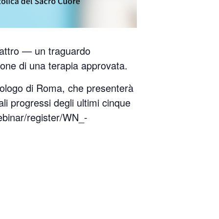
uattro — un traguardo
spone di una terapia approvata.
nologo di Roma, che presenterà
li progressi degli ultimi cinque
ebinar/register/WN_-