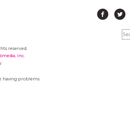
hts reserved.
timedia, Inc.
y
are having problems