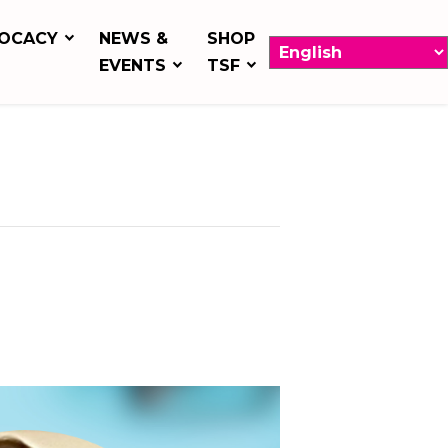
OCACY
NEWS &
SHOP
EVENTS
TSF