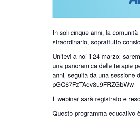
In soli cinque anni, la comuni
straordinario, soprattutto consi
Unitevi a noi il 24 marzo: sar
una panoramica delle terapie per 
anni, seguita da una sessione 
pGC67FzTAqv8u9FRZGbWw
Il webinar sarà registrato e res
Questo
programma educativo è s