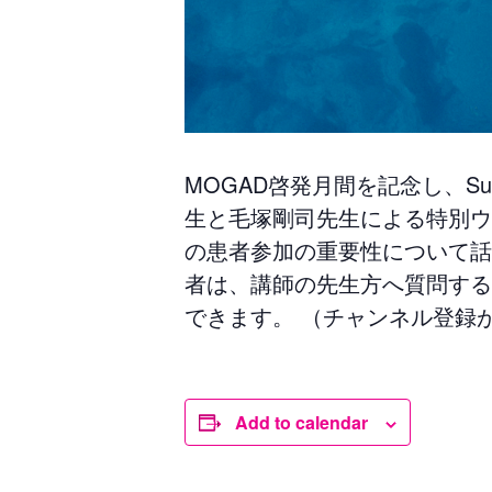
MOGAD啓発月間を記念し、Sumair
生と毛塚剛司先生による特別ウェビ
の患者参加の重要性について話
者は、
講師の先生方へ質問するこ
できます。 （チャンネル登録
Add to calendar