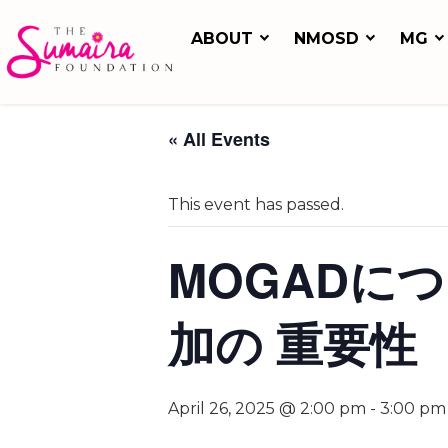
ABOUT
NMOSD
MG
« All Events
This event has passed.
MOGADに
加の 重要性
April 26, 2025 @ 2:00 pm
-
3:00 pm