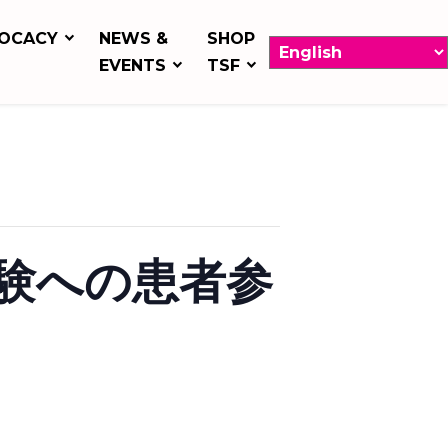
OCACY
NEWS &
SHOP
EVENTS
TSF
試験への患者参